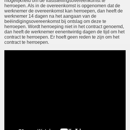
mogelijkheid om de vaststellingsovereenkomst te
herroepen. Als in de overeenkomst is opgenomen dat de
werknemer de overeenkomst kan herroepen, dan heeft de
werknemer 14 dagen na het aangaan van de
beëindigingsovereenkomst bij ontslag om deze te
herroepen. Wordt herroeping niet in het contract genoemd,
dan heeft de werknemer eenentwintig dagen de tijd om het
contract te herroepen. Er hoeft geen reden te zijn om het
contract te herroepen.